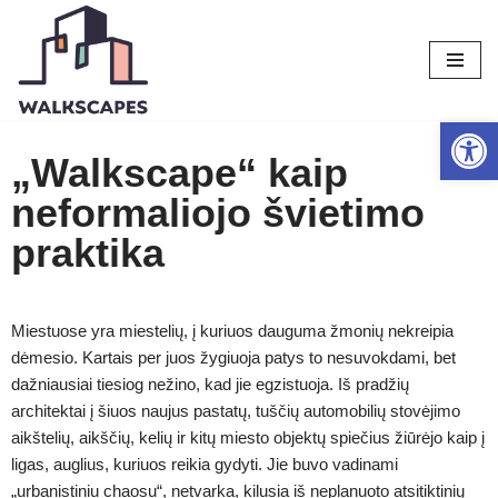
Skip
to
content
Open 
„Walkscape“ kaip
neformaliojo švietimo
praktika
Miestuose yra miestelių, į kuriuos dauguma žmonių nekreipia
dėmesio. Kartais per juos žygiuoja patys to nesuvokdami, bet
dažniausiai tiesiog nežino, kad jie egzistuoja. Iš pradžių
architektai į šiuos naujus pastatų, tuščių automobilių stovėjimo
aikštelių, aikščių, kelių ir kitų miesto objektų spiečius žiūrėjo kaip į
ligas, auglius, kuriuos reikia gydyti. Jie buvo vadinami
„urbanistiniu chaosu“, netvarka, kilusia iš neplanuoto atsitiktinių