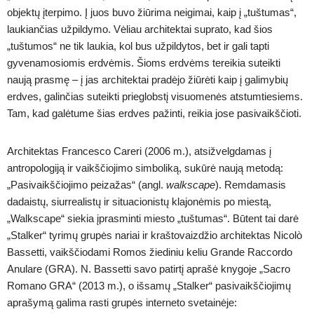
objektų įterpimo. Į juos buvo žiūrima neigimai, kaip į „tuštumas“,
laukiančias užpildymo. Vėliau architektai suprato, kad šios
„tuštumos“ ne tik laukia, kol bus užpildytos, bet ir gali tapti
gyvenamosiomis erdvėmis. Šioms erdvėms tereikia suteikti
naują prasmę – į jas architektai pradėjo žiūrėti kaip į galimybių
erdves, galinčias suteikti prieglobstį visuomenės atstumtiesiems.
Tam, kad galėtume šias erdves pažinti, reikia jose pasivaikščioti.
Architektas Francesco Careri (2006 m.), atsižvelgdamas į
antropologiją ir vaikščiojimo simboliką, sukūrė naują metodą:
„Pasivaikščiojimo peizažas“ (angl.
walkscape
). Remdamasis
dadaistų, siurrealistų ir situacionistų klajonėmis po miestą,
„Walkscape“ siekia įprasminti miesto „tuštumas“. Būtent tai darė
„Stalker“ tyrimų grupės nariai ir kraštovaizdžio architektas Nicolò
Bassetti, vaikščiodami Romos žiediniu keliu Grande Raccordo
Anulare (GRA). N. Bassetti savo patirtį aprašė knygoje „Sacro
Romano GRA“ (2013 m.), o išsamų „Stalker“ pasivaikščiojimų
aprašymą galima rasti grupės interneto svetainėje: