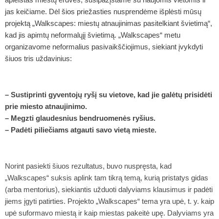
jas keičiame. Dėl šios priežasties nusprendėme išplėsti mūsų
projektą „Walkscapes: miestų atnaujinimas pasitelkiant švietimą“,
kad jis apimtų neformalųjį švietimą. „Walkscapes“ metu
organizavome neformalius pasivaikščiojimus, siekiant įvykdyti
šiuos tris uždavinius:
– Sustiprinti gyventojų ryšį su vietove, kad jie galėtų prisidėti
prie miesto atnaujinimo.
– Megzti glaudesnius bendruomenės ryšius.
– Padėti piliečiams atgauti savo vietą mieste.
Norint pasiekti šiuos rezultatus, buvo nuspręsta, kad
„Walkscapes“ suksis aplink tam tikrą temą, kurią pristatys gidas
(arba mentorius), siekiantis užduoti dalyviams klausimus ir padėti
jiems įgyti patirties. Projekto „Walkscapes“ tema yra upė, t. y. kaip
upė suformavo miestą ir kaip miestas pakeitė upę. Dalyviams yra