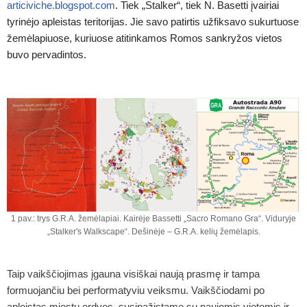
articiviche.blogspot.com
. Tiek „Stalker“, tiek N. Basetti įvairiai
tyrinėjo apleistas teritorijas. Jie savo patirtis užfiksavo sukurtuose
žemėlapiuose, kuriuose atitinkamos Romos sankryžos vietos
buvo pervadintos.
1 pav.: trys G.R.A. žemėlapiai. Kairėje Bassetti „Sacro Romano Gra“. Viduryje
„Stalker's Walkscape“. Dešinėje – G.R.A. kelių žemėlapis.
Taip vaikščiojimas įgauna visiškai naują prasmę ir tampa
formuojančiu bei performatyviu veiksmu. Vaikščiodami po
apleistas miestų erdves, susipažįstame su naujomis vietomis ir